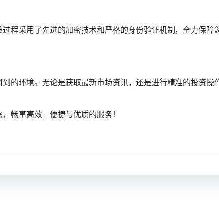
录过程采用了先进的加密技术和严格的身份验证机制，全力保障
周到的环境。无论是获取最新市场资讯，还是进行精准的投资操
旅，畅享高效，便捷与优质的服务！