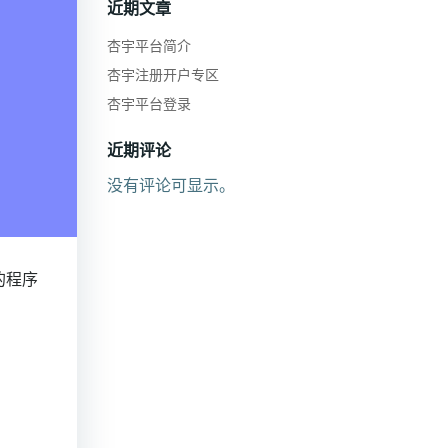
近期文章
杏宇平台简介
杏宇注册开户专区
杏宇平台登录
近期评论
没有评论可显示。
的程序