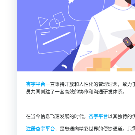
杏宇平台
一直秉持开放和人性化的管理理念，致力
员共同创建了一套高效的协作和沟通研发体系。
在当今信息飞速发展的时代，
杏宇平台
以其独特的
注册杏宇平台
，是您通向精彩世界的便捷通道。只