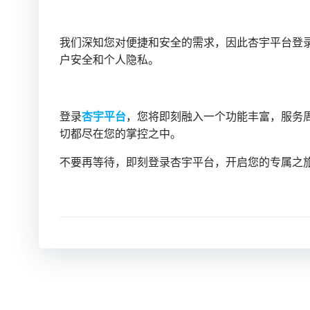
我们深知您对便捷和安全的需求，因此杏宇平台登
户安全和个人隐私。
登录
杏宇平台
，您将即刻融入一个功能丰富，服务
切都尽在您的掌控之中。
不要再等待，即刻登录杏宇平台，开启您的专属之
文
章
导